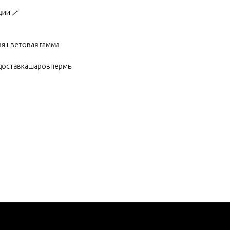
ции 🪄
ая цветовая гамма
доставкашаровпермь