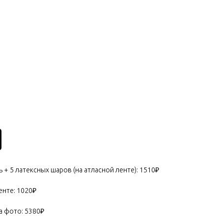
ь + 5 латексных шаров (на атласной ленте): 1510₽
енте: 1020₽
а фото: 5380₽