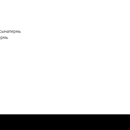
сынапермь
ермь