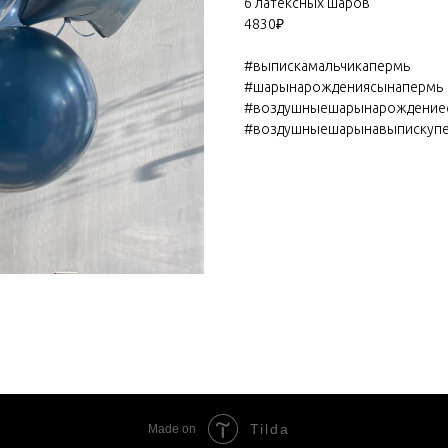
6 латексных шаров
4830₽
#выпискамальчикапермь
#шарынарождениясынапермь
#воздушныешарынарождение
#воздушныешарынавыпискуп
Tilda
Made on