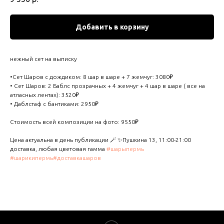
Добавить в корзину
нежный сет на выписку
•Сет Шаров с дождиком: 8 шар в шаре + 7 жемчуг: 3080₽
• Сет Шаров: 2 Баблс прозрачных + 4 жемчуг + 4 шар в шаре ( все на
атласных лентах): 3520₽
• Даблстаф с бантиками: 2950₽
Стоимость всей композиции на фото: 9550₽
Цена актуальна в день публикации 🪄 ✨Пушкина 13, 11:00-21:00
доставка, любая цветовая гамма
#шарыпермь
#шарикипермь
#доставкашаров