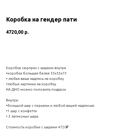
Коробка на гендер пати
4720,00
р.
Добавить в корзину
Коробка сюрприз с шарами внутри
•коробка большая белая 55х55х73
• любая ваша надпись на коробку
•любые картинки на коробку
НА ДНО можно положить подарок
Внутри:
•большой шар с перьями и любой вашей надписью
•1 шар с конфетти
• 3 латексных шара
Стоимость коробки с шарами 4720₽