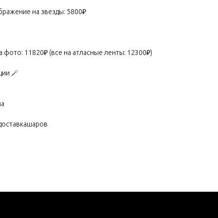
ображение на звезды: 5800₽
 фото: 11820₽ (все на атласные ленты: 12300₽)
ции 🪄
ма
доставкашаров