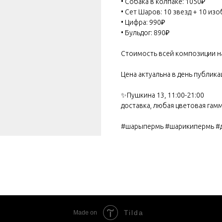
• Собака в колпаке: 1050₽
• Сет Шаров: 10 звезд + 10 из
• Цифра: 990₽
• Бульдог: 890₽
Стоимость всей композиции на
Цена актуальна в день публика
✨Пушкина 13, 11:00-21:00
доставка, любая цветовая гам
#шарыпермь #шарикипермь #
Tilda
Made on