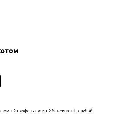
котом
 хром + 2 трюфель хром + 2 бежевых + 1 голубой