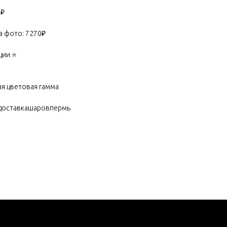
0₽
а фото: 7270₽
ии ⭐️
ая цветовая гамма
доставкашаровпермь