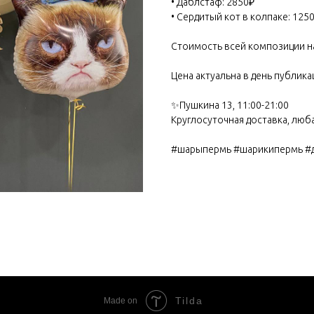
• Даблстаф: 2850₽
• Сердитый кот в колпаке: 125
Стоимость всей композиции н
Цена актуальна в день публикац
✨Пушкина 13, 11:00-21:00
Круглосуточная доставка, люб
#шарыпермь #шарикипермь #
Tilda
Made on