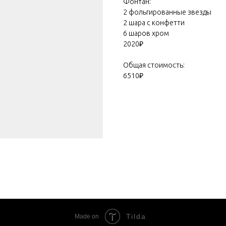
Фонтан:
2 фольгированные звезды
2 шара с конфетти
6 шаров хром
2020₽
Общая стоимость:
6510₽
Tilda
Made on