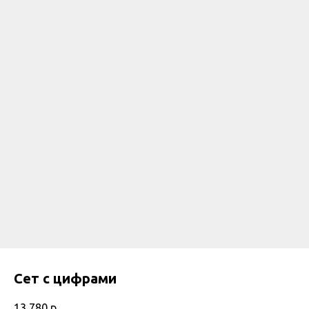
Сет с цифрами
13 780
р.