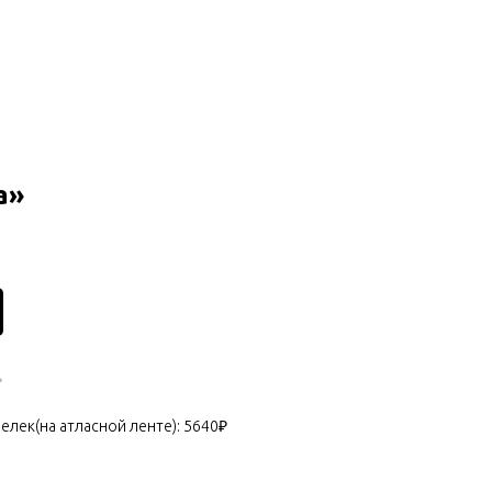
а»
✨
мелек(на атласной ленте): 5640₽