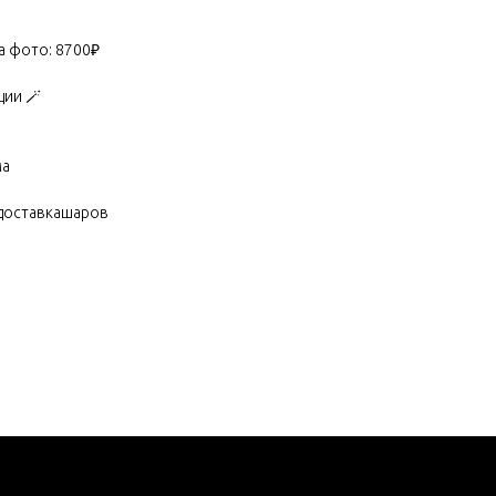
а фото: 8700₽
ции 🪄
ма
доставкашаров