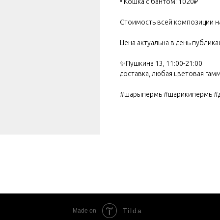
• Кошка с бантом: 1020₽
Стоимость всей композиции н
Цена актуальна в день публика
✨Пушкина 13, 11:00-21:00
доставка, любая цветовая гам
#шарыпермь #шарикипермь #
Tilda
Made on