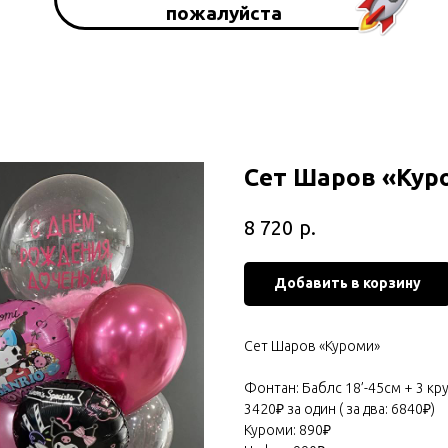
пожалуйста
Сет Шаров «Кур
р.
8 720
Добавить в корзину
Сет Шаров «Куроми»
Фонтан: Баблс 18’-45см + 3 кр
3420₽ за один ( за два: 6840₽)
Куроми: 890₽