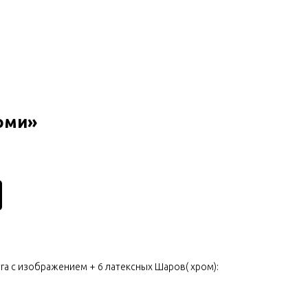
оми»
уга с изображением + 6 латексных Шаров( хром):