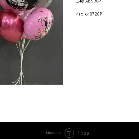
Цифра: 990₽
Итого: 8720₽
Tilda
Made on