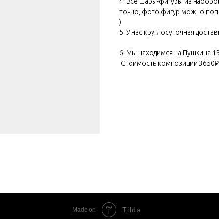
4. Все шары-фигуры из наборо
точно, фото фигур можно поп
)
5. У нас круглосуточная достав
6. Мы находимся на Пушкина 13
Стоимость композиции 3650₽
Tilda
Made on