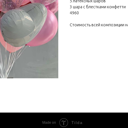
5 латексных шаров
3 шара с блестками конфетти
4960
Стоимость всей композиции н
Tilda
Made on