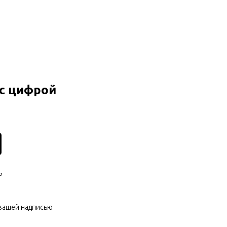
 с цифрой
Р
 вашей надписью