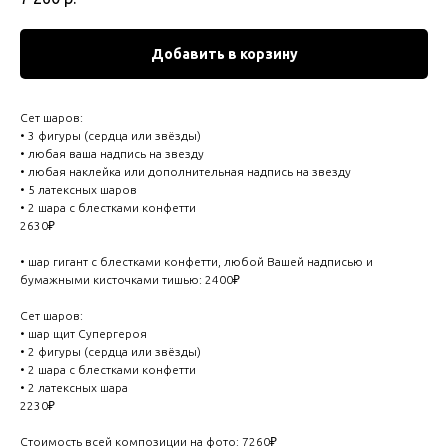
Добавить в корзину
Сет шаров:
• 3 фигуры (сердца или звёзды)
• любая ваша надпись на звезду
• любая наклейка или дополнительная надпись на звезду
• 5 латексных шаров
• 2 шара с блестками конфетти
2630₽
• шар гигант с блестками конфетти, любой Вашей надписью и
бумажными кисточками тишью: 2400₽
Сет шаров:
• шар щит Супергероя
• 2 фигуры (сердца или звёзды)
• 2 шара с блестками конфетти
• 2 латексных шара
2230₽
Стоимость всей композиции на фото: 7260₽