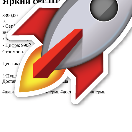
Яркий сет Шаров майнкрафт
3390,00
р.
• Сет Шаров: 3 шара с рисунком + 2 шара латексных + 2
звезды: 1710₽
• Куб майнкрафт (4 разные стороны): 690₽
• Цифра: 990₽
Стоимость всей композиции на фото: 3390₽
Цена актуальна в день публикации 🪄
✨Пушкина 13, 11:00-21:00
Доставка, любая цветовая гамма
#шарыпермь #шарикипермь #доставкашаровпермь