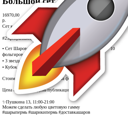
Большой сет к 23 февраля
16970,00
р.
Сет к 23 февраля 🎖️
#23февралявоздухпермь
• Сет Шаров: 20 шаров латексных на атласной ленте + 10
фольгированных сердец на атласной ленте: 7600₽
• 3 звезды гигант 36’: 8250₽
• Кубок с надписью: 1120₽
Стоимость всей композиции на фото: 16970₽
Цена актуальна в день публикации 🪄
✨Пушкина 13, 11:00-21:00
Можем сделать любую цветовую гамму
#шарыпермь #шарикипермь #доставкашаров