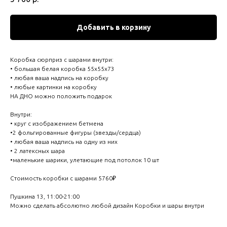
Добавить в корзину
Коробка сюрприз с шарами внутри:
• большая белая коробка 55х55х73
• любая ваша надпись на коробку
• любые картинки на коробку
НА ДНО можно положить подарок
Внутри:
• круг с изображением бетмена
•2 фольгированные фигуры (звезды/сердца)
• любая ваша надпись на одну из них
• 2 латексных шара
•маленькие шарики, улетающие под потолок 10 шт
Стоимость коробки с шарами 5760₽
Пушкина 13, 11:00-21:00
Можно сделать абсолютно любой дизайн Коробки и шары внутри