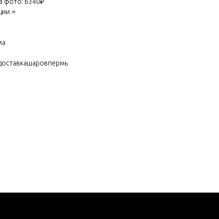
а фото: 6340₽
ии ⭐️
ма
доставкашаровпермь