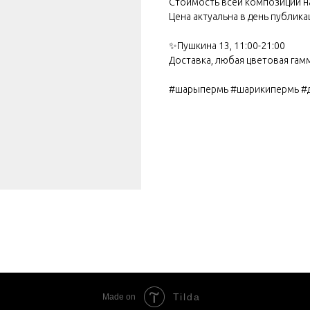
Стоимость всей композиции н
Цена актуальна в день публикац
✨Пушкина 13, 11:00-21:00
Доставка, любая цветовая гам
#шарыпермь #шарикипермь #
Tilda
Made on