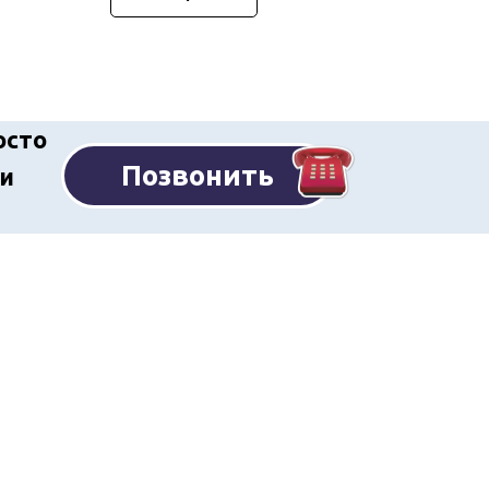
осто
Позвонить
ши