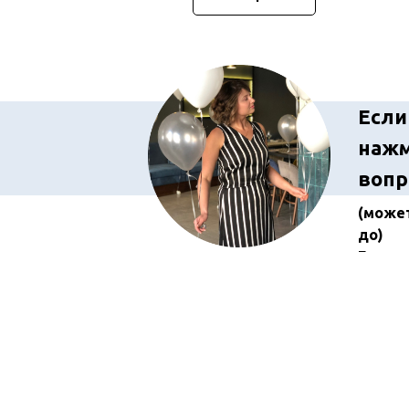
Если
нажм
вопр
(может
до)
Евген