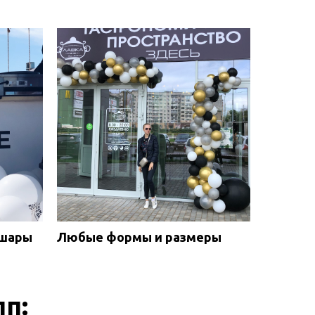
 шары
Любые формы и размеры
п: